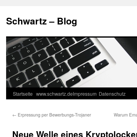
Schwartz – Blog
Startseite
www.schwartz.de
Impressum
Datenschutz
Springe
zum
←
Erpressung per Bewerbungs-Trojaner
Warum Emai
Inhalt
Neue Welle eines Kryptolocker